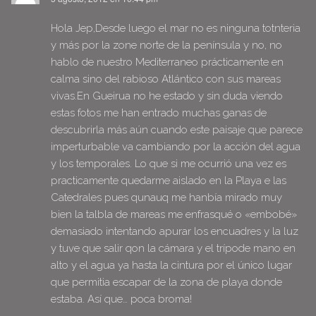
Hola Jep,Desde luego el mar no es ninguna totnteria
y más por la zone norte de la península y no, no
hablo de nuestro Mediterraneo prácticamente en
calma sino del rabioso Atlántico con sus mareas
vivas.En Gueirua no he estado y sin duda viendo
estas fotos me han entrado muchas ganas de
descubrirla más aún cuando este paisaje que parece
imperturbable va cambiando por la acción del agua
y los temporales. Lo que si me ocurrió una vez es
practicamente quedarme aislado en la Playa e las
Catedrales pues qunauq me hanbía mirado muy
bien la talbla de mareas me enfrasqué o «embobé»
demasiado intentando apurar los encuadres y la luz
y tuve que salir qon la cámara y el trípode mano en
alto y el agua ya hasta la cintura por el único lugar
que permitia escapar de la zona de playa donde
estaba. Así que… poca broma!