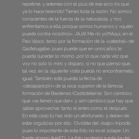
repetirse, y además con el plus de ese arco iris que
ya lo hace redondo! Tienes toda la razón. No somos
conscientes de la fuerza de la naturaleza, y nos
enfrentamos a ella porque somos humanos y «quién
puede contra nosotros», JAJA! Me río yo!!!!Aquí, en el
País Vasco, temo por la formación de la «catedral» de
Gaztelugatxe, pues puede que en unos años le
pueda suceder lo mismo, por lo que cada vez que
voy no solo lo miro y disparo, si no que pienso que,
tal vez, en la siguiente visita pueda no encontrármelo
igual. También está puesta la fecha de
«desaparición» de la roca superior de la famosa
formación de Bardenas (Castildetierra). Son cambios
que «se tienen que dar», y son cambios que hay que
saber aprovechar, tanto el antes como el después.
En este caso tú has sido un afortunado, y debes de
estar orgulloso por ello. Olvídate del «bajo» trípode,
pues lo importante de esta foto no es el solape. Un
fuerte abrazo,IkerP.D.: La foto posterior a esta (la del