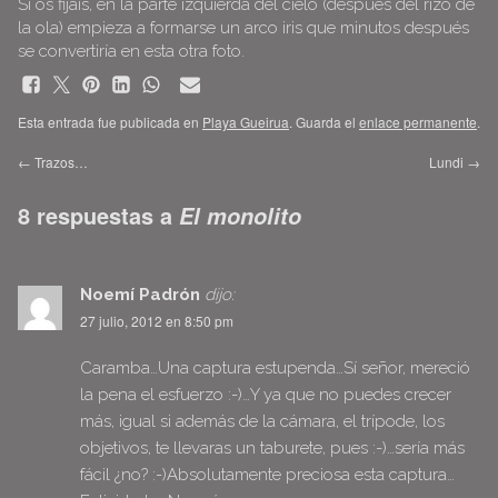
Si os fijáis, en la parte izquierda del cielo (después del rizo de
la ola) empieza a formarse un arco iris que minutos después
se convertiría en esta otra
foto
.
Esta entrada fue publicada en
Playa Gueirua
. Guarda el
enlace permanente
.
←
Trazos…
Lundi
→
8 respuestas a
El monolito
Noemí Padrón
dijo:
27 julio, 2012 en 8:50 pm
Caramba…Una captura estupenda…Sí señor, mereció
la pena el esfuerzo :-)…Y ya que no puedes crecer
más, igual si además de la cámara, el trípode, los
objetivos, te llevaras un taburete, pues :-)…sería más
fácil ¿no? :-)Absolutamente preciosa esta captura…