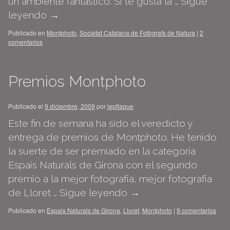
un ambiente fantástico. Si te gusta la …
Sigue
leyendo
→
Publicado en
Montphoto
,
Societat Catalana de Fotògrafs de Natura
|
2
comentarios
Premios Montphoto
Publicado el
9 diciembre, 2009
por
jepflaque
Este fin de semana ha sido el veredicto y
entrega de premios de Montphoto. He tenido
la suerte de ser premiado en la categoría
Espais Naturals de Girona con el segundo
premio a la mejor fotografía, mejor fotografía
de Lloret …
Sigue leyendo
→
Publicado en
Espais Naturals de Girona
,
Lloret
,
Montphoto
|
9 comentarios