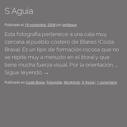
S´Aguia
Publicado el
19 noviembre, 2008
por
jepflaque
Esta fotografía pertenece a una cala muy
cercana al pueblo costero de Blanes (Costa
Brava). Es un tipo de formación rocosa que no
se repite muy a menudo en el litoral y que
tiene mucha fuerza visual. Por la orientación, …
Sigue leyendo
→
Publicado en
Costa Brava
,
Fotografía
,
Montphoto
,
S´Aguia
|
1 comentario