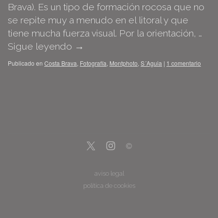
Brava). Es un tipo de formación rocosa que no
se repite muy a menudo en el litoral y que
tiene mucha fuerza visual. Por la orientación, …
Sigue leyendo
→
Publicado en
Costa Brava
,
Fotografía
,
Montphoto
,
S´Aguia
|
1 comentario
aviso legal
política de cookies