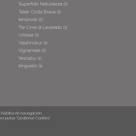
Superfoto Naturaleza
(1)
Taller Costa Brava
(1)
temporal
(2)
Tre Cime di Lavaredo
(1)
Urbasa
(1)
Valahnúkur
(1)
Vignemale
(1)
Yesnaby
(1)
Þingvellir
(1)
hábitos de navegación.
es pulsa “Gestionar Cookies“