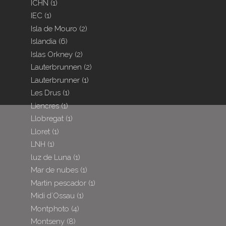
ICHN
(1)
IEC
(1)
Isla de Mouro
(2)
Islandia
(6)
Islas Orkney
(2)
Lauterbrunnen
(2)
Lauterbrunner
(1)
Les Drus
(1)
Liencres
(1)
Llobregat
(1)
Lloret
(1)
LNH
(1)
luz de Luna
(1)
Mar de nubes
(1)
Martin pescador
(1)
Midi d´Ossau
(1)
Montphoto
(4)
Montseny
(8)