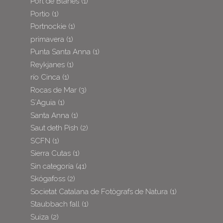
Port de Blanes
(1)
Portio
(1)
Portnockie
(1)
primavera
(1)
Punta Santa Anna
(1)
Reykjanes
(1)
río Cinca
(1)
Rocas de Mar
(3)
S´Aguia
(1)
Santa Anna
(1)
Saut deth Pish
(2)
SCFN
(1)
Sierra Cutas
(1)
Sin categoría
(41)
Skógafoss
(2)
Societat Catalana de Fotògrafs de Natura
(1)
Staubbach fall
(1)
Suiza
(2)