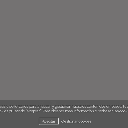
english
ias y de terceros para analizar y gestionar nuestros contenidos en base a tus 
okies pulsando “Aceptar”. Para obtener más información o rechazar las cooki
aviso legal
política de cookies
Aceptar
Gestionar cookies