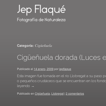
Cigüeñuela
Categoría:
Cigüeñuela dorada (Luces 
Publicado el
14 enero, 2009
por
jepflaque
Esta imagen fue tomada en el río Llobregat a su paso p
o pequeños crustáceos que se encuentran en los fondo
leyendo
→
Publicado en
Cigüeñuela
,
Llobregat
|
2 comentarios