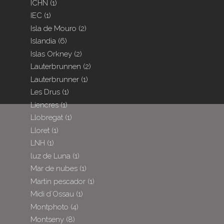
ICHN
(1)
IEC
(1)
Isla de Mouro
(2)
Islandia
(6)
Islas Orkney
(2)
Lauterbrunnen
(2)
Lauterbrunner
(1)
Les Drus
(1)
Liencres
(1)
Llobregat
(1)
Lloret
(1)
LNH
(1)
luz de Luna
(1)
Mar de nubes
(1)
Martin pescador
(1)
Midi d´Ossau
(1)
Montphoto
(4)
Montseny
(8)