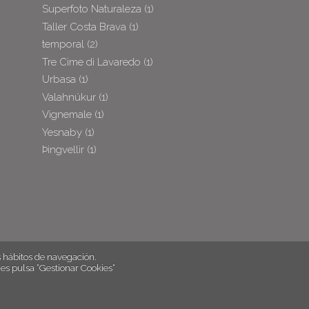
Superfoto Naturaleza
(1)
Taller Costa Brava
(1)
temporal
(2)
Tre Cime di Lavaredo
(1)
Urbasa
(1)
Valahnúkur
(1)
Vignemale
(1)
Yesnaby
(1)
Þingvellir
(1)
hábitos de navegación.
es pulsa “Gestionar Cookies“