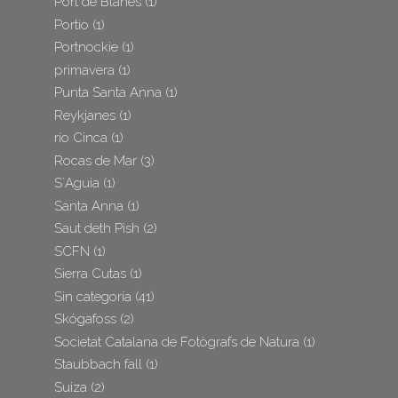
Port de Blanes
(1)
Portio
(1)
Portnockie
(1)
primavera
(1)
Punta Santa Anna
(1)
Reykjanes
(1)
río Cinca
(1)
Rocas de Mar
(3)
S´Aguia
(1)
Santa Anna
(1)
Saut deth Pish
(2)
SCFN
(1)
Sierra Cutas
(1)
Sin categoría
(41)
Skógafoss
(2)
Societat Catalana de Fotògrafs de Natura
(1)
Staubbach fall
(1)
Suiza
(2)