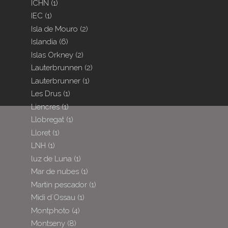
ICHN
(1)
IEC
(1)
Isla de Mouro
(2)
Islandia
(6)
Islas Orkney
(2)
Lauterbrunnen
(2)
Lauterbrunner
(1)
Les Drus
(1)
Liencres
(1)
Llobregat
(1)
Lloret
(1)
LNH
(1)
luz de Luna
(1)
Mar de nubes
(1)
Martin pescador
(1)
Midi d´Ossau
(1)
Montphoto
(4)
Montseny
(8)