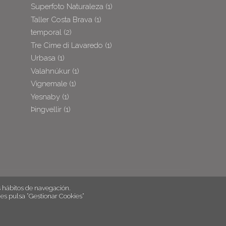
Superfoto Naturaleza
(1)
Taller Costa Brava
(1)
temporal
(2)
Tre Cime di Lavaredo
(1)
Urbasa
(1)
Valahnúkur
(1)
Vignemale
(1)
Yesnaby
(1)
Þingvellir
(1)
hábitos de navegación.
es pulsa “Gestionar Cookies“