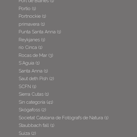
Port de Blanes
(1)
Portio
(1)
Portnockie
(1)
primavera
(1)
Punta Santa Anna
(1)
Reykjanes
(1)
río Cinca
(1)
Rocas de Mar
(3)
S´Aguia
(1)
Santa Anna
(1)
Saut deth Pish
(2)
SCFN
(1)
Sierra Cutas
(1)
Sin categoría
(41)
Skógafoss
(2)
Societat Catalana de Fotògrafs de Natura
(1)
Staubbach fall
(1)
Suiza
(2)