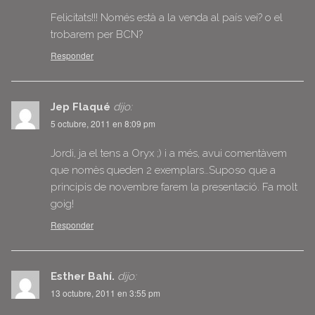
Felicitats!!! Només està a la venda al país veí? o el
trobarem per BCN?
Responder
Jep Flaqué
dijo:
5 octubre, 2011 en 8:09 pm
Jordi, ja el tens a Oryx ;) i a més, avui comentàvem
que nomès queden 2 exemplars…Suposo que a
principis de novembre farem la presentació. Fa molt
goig!
Responder
Esther Bahí.
dijo:
13 octubre, 2011 en 3:55 pm