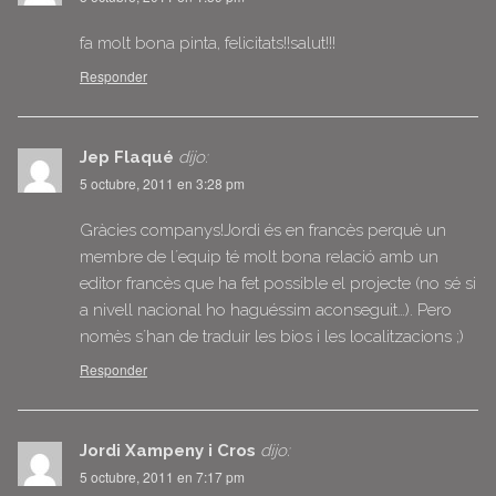
fa molt bona pinta, felicitats!!salut!!!
Responder
Jep Flaqué
dijo:
5 octubre, 2011 en 3:28 pm
Gràcies companys!Jordi és en francès perquè un
membre de l´equip té molt bona relació amb un
editor francès que ha fet possible el projecte (no sé si
a nivell nacional ho haguéssim aconseguit…). Pero
nomès s´han de traduir les bios i les localitzacions ;)
Responder
Jordi Xampeny i Cros
dijo:
5 octubre, 2011 en 7:17 pm