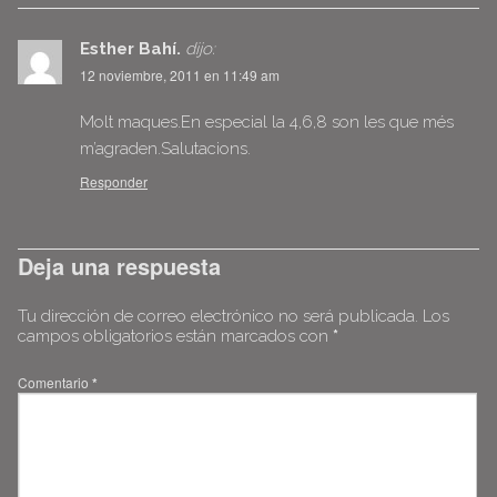
Esther Bahí.
dijo:
12 noviembre, 2011 en 11:49 am
Molt maques.En especial la 4,6,8 son les que més
m’agraden.Salutacions.
Responder
Deja una respuesta
Tu dirección de correo electrónico no será publicada.
Los
campos obligatorios están marcados con
*
Comentario
*