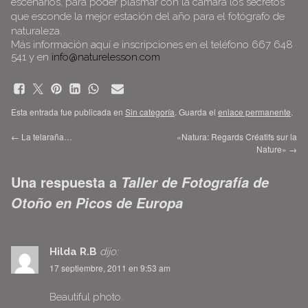
escenarios, para poder plasmar con la cámara los secretos
que esconde la mejor estación del año para el fotógrafo de
naturaleza.
Más información
aquí
e inscripciones en el teléfono 667 648
541 y en
info@naturelesson.com
Esta entrada fue publicada en
Sin categoría
. Guarda el
enlace permanente
.
←
La telaraña…
«Natura: Regards Créatifs sur la
Nature»
→
Una respuesta a
Taller de Fotografía de
Otoño en Picos de Europa
Hilda R.B
dijo:
17 septiembre, 2011 en 9:53 am
Beautiful photo.