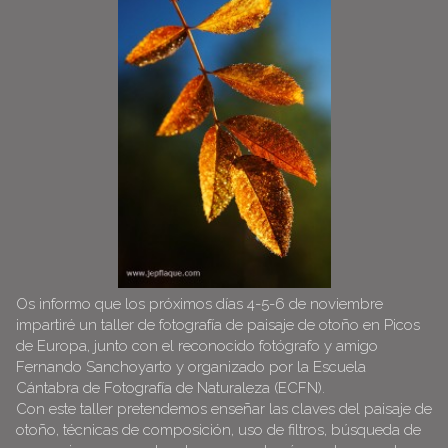
Os informo que los próximos días 4-5-6 de noviembre
impartiré un taller de fotografía de paisaje de otoño en Picos
de Europa, junto con el reconocido fotógrafo y amigo
Fernando Sanchoyarto
y organizado por la Escuela
Cántabra de Fotografía de Naturaleza (ECFN).
Con este taller pretendemos enseñar las claves
del paisaje de
otoño, técnicas de composición, uso de filtros, búsqueda de