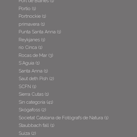
Port de Blanes
(1)
Portio
(1)
Portnockie
(1)
primavera
(1)
Punta Santa Anna
(1)
Reykjanes
(1)
río Cinca
(1)
Rocas de Mar
(3)
S´Aguia
(1)
Santa Anna
(1)
Saut deth Pish
(2)
SCFN
(1)
Sierra Cutas
(1)
Sin categoría
(41)
Skógafoss
(2)
Societat Catalana de Fotògrafs de Natura
(1)
Staubbach fall
(1)
Suiza
(2)