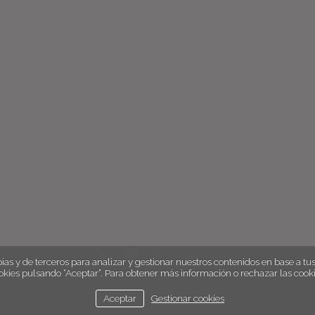
english
ias y de terceros para analizar y gestionar nuestros contenidos en base a tus 
okies pulsando “Aceptar”. Para obtener más información o rechazar las cooki
aviso legal
política de cookies
Aceptar
Gestionar cookies