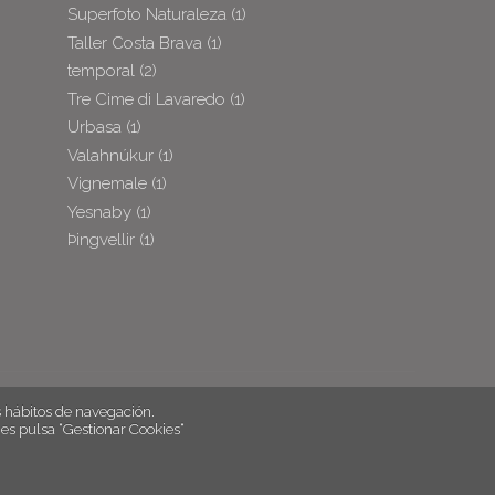
Superfoto Naturaleza
(1)
Taller Costa Brava
(1)
temporal
(2)
Tre Cime di Lavaredo
(1)
Urbasa
(1)
Valahnúkur
(1)
Vignemale
(1)
Yesnaby
(1)
Þingvellir
(1)
hábitos de navegación.
es pulsa “Gestionar Cookies“