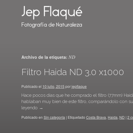
ND
Archivo de la etiqueta:
Filtro Haida ND 3.0 x1000
Publicado el
10 julio, 2015
por
jepflaque
Hace pocos días que he comprado el filtro (77mm) Haida
hablaban muy bien de este filtro, comparándolo con su
leyendo
→
Publicado en
Sin categoría
|
Etiquetado
Costa Brava
,
Haida
,
ND
|
2 c