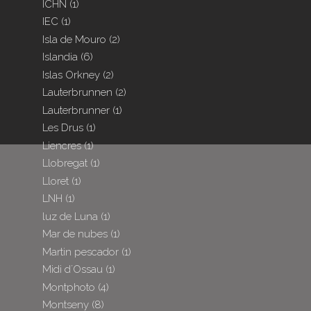
ICHN
(1)
IEC
(1)
Isla de Mouro
(2)
Islandia
(6)
Islas Orkney
(2)
Lauterbrunnen
(2)
Lauterbrunner
(1)
Les Drus
(1)
Liencres
(1)
Llobregat
(1)
Lloret
(1)
LNH
(1)
luz de Luna
(1)
Mar de nubes
(1)
Martin pescador
(1)
Midi d´Ossau
(1)
Montphoto
(4)
Montseny
(8)