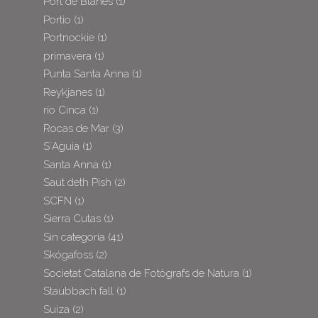
Port de Blanes
(1)
Portio
(1)
Portnockie
(1)
primavera
(1)
Punta Santa Anna
(1)
Reykjanes
(1)
río Cinca
(1)
Rocas de Mar
(3)
S´Aguia
(1)
Santa Anna
(1)
Saut deth Pish
(2)
SCFN
(1)
Sierra Cutas
(1)
Sin categoría
(41)
Skógafoss
(2)
Societat Catalana de Fotògrafs de Natura
(1)
Staubbach fall
(1)
Suiza
(2)