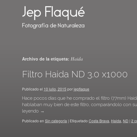
Haida
Archivo de la etiqueta:
Filtro Haida ND 3.0 x1000
Publicado el
10 julio, 2015
por
jepflaque
Hace pocos días que he comprado el filtro (77mm) Haida
hablaban muy bien de este filtro, comparándolo con su
leyendo
→
Publicado en
Sin categoría
|
Etiquetado
Costa Brava
,
Haida
,
ND
|
2 c