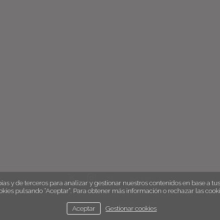
english
ias y de terceros para analizar y gestionar nuestros contenidos en base a tus 
okies pulsando “Aceptar”. Para obtener más información o rechazar las cooki
aviso legal
política de cookies
Aceptar
Gestionar cookies