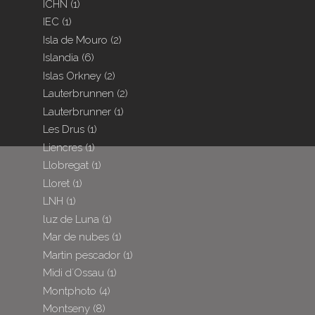
ICHN
(1)
IEC
(1)
Isla de Mouro
(2)
Islandia
(6)
Islas Orkney
(2)
Lauterbrunnen
(2)
Lauterbrunner
(1)
Les Drus
(1)
Liencres
(1)
Llobregat
(1)
Lloret
(1)
LNH
(1)
luz de Luna
(1)
Mar de nubes
(1)
Martin pescador
(1)
Midi d´Ossau
(1)
Montphoto
(4)
Montseny
(8)