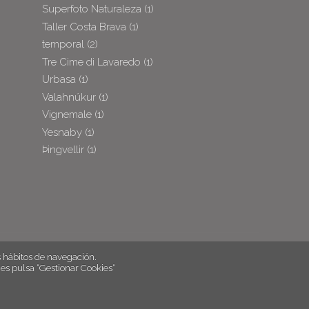
Superfoto Naturaleza
(1)
Taller Costa Brava
(1)
temporal
(2)
Tre Cime di Lavaredo
(1)
Urbasa
(1)
Valahnúkur
(1)
Vignemale
(1)
Yesnaby
(1)
Þingvellir
(1)
hábitos de navegación.
es pulsa “Gestionar Cookies“