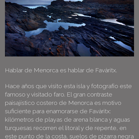
Hablar de Menorca es hablar de Favàritx.
Hace años que visito esta isla y fotografío este
famoso y visitado faro. El gran contraste
paisajístico costero de Menorca es motivo
suficiente para enamorarse de Favàritx:
kilómetros de playas de arena blanca y aguas
turquesas recorren el litoral y de repente, en
este punto de la costa, suelos de pizarra negra