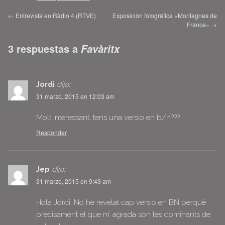
←
Entrevista en Ràdio 4 (RTVE)
Exposición fotográfica «Montagnes de
France»
→
3 respuestas a
Favàritx
Jordi
dijo:
31 marzo, 2015 en 12:03 am
Molt interessant, tens una versio en b/n???
Responder
Jep
dijo:
31 marzo, 2015 en 9:43 am
Hola Jordi. No he revelat cap versió en BN perquè
precisament el que m’ agrada són les dominants de