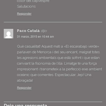
color del capvespre.
Salutacions
Responder
Paco Català
dijo:
31 marzo, 2015 en 10:44 am
Què casualitat! Aquest matí a «El escarabajo verde»
parlaven de Menorca i del seu encant, malgrat totes
les agresions ambientals que està sofrint i que estan
canviant la fisonomía de l’illa. L’imatge té una força
impresionant i transmeteix a la perfecció eixe ambient
oceànic que comentes. Espectacular, Jep! Una
abraçada!
Responder
Deja una respuesta