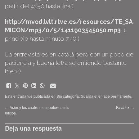
partir del 41:50 hasta final)
http://mvod.lvlt.rtve.es/resources/TE_SA
MICON/mp3/0/5/1411903545050.mp3
(
principio hasta minuto 7:40 )
La entrevista es en català pero con un poco de
paciencia y buena letra se entiende bastante
bien :)
Esta entrada fue publicada en
Sin categoría
. Guarda el
enlace permanente
.
←
Asier y los cuatro mosqueteros: mis
Favàritx
→
inicios.
Deja una respuesta