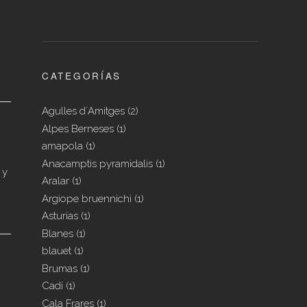
,
CATEGORÍAS
Agulles d´Amitges
(2)
Alpes Berneses
(1)
amapola
(1)
Anacamptis pyramidalis
(1)
 y
Aralar
(1)
Argiope bruennichi
(1)
Asturias
(1)
Blanes
(1)
blauet
(1)
Brumas
(1)
Cadí
(1)
Cala Frares
(1)