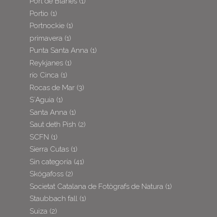
Port de Blanes
(1)
Portio
(1)
Portnockie
(1)
primavera
(1)
Punta Santa Anna
(1)
Reykjanes
(1)
río Cinca
(1)
Rocas de Mar
(3)
S´Aguia
(1)
Santa Anna
(1)
Saut deth Pish
(2)
SCFN
(1)
Sierra Cutas
(1)
Sin categoría
(41)
Skógafoss
(2)
Societat Catalana de Fotògrafs de Natura
(1)
Staubbach fall
(1)
Suiza
(2)