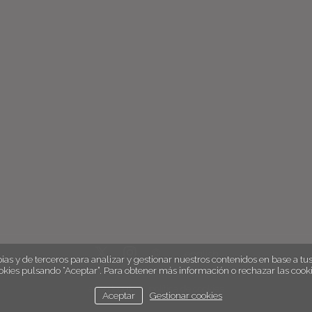
english
ias y de terceros para analizar y gestionar nuestros contenidos en base a tus 
okies pulsando “Aceptar”. Para obtener más información o rechazar las cooki
aviso legal
política de cookies
Aceptar
Gestionar cookies