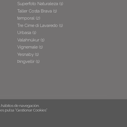
Superfoto Naturaleza
(1)
Taller Costa Brava
(1)
temporal
(2)
Tre Cime di Lavaredo
(1)
Urbasa
(1)
Valahnúkur
(1)
Vignemale
(1)
Yesnaby
(1)
Þingvellir
(1)
hábitos de navegación.
es pulsa “Gestionar Cookies“