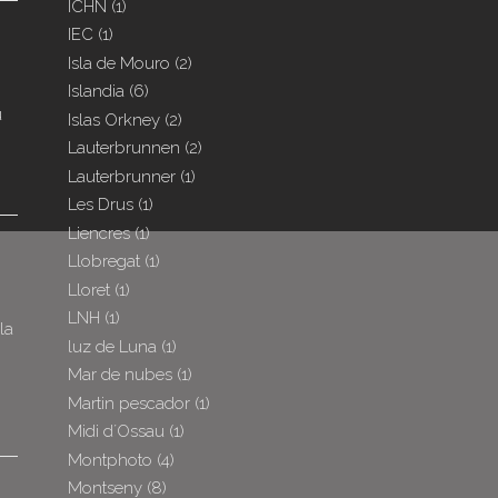
ICHN
(1)
IEC
(1)
Isla de Mouro
(2)
Islandia
(6)
u
Islas Orkney
(2)
Lauterbrunnen
(2)
Lauterbrunner
(1)
Les Drus
(1)
Liencres
(1)
Llobregat
(1)
Lloret
(1)
LNH
(1)
la
luz de Luna
(1)
Mar de nubes
(1)
Martin pescador
(1)
Midi d´Ossau
(1)
Montphoto
(4)
Montseny
(8)