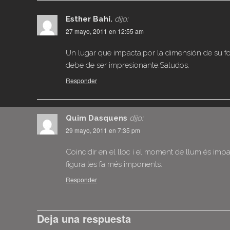
Esther Bahí.
dijo:
27 mayo, 2011 en 12:55 am
Un lugar que impacta,por la dimensión de su fo
debe de ser impresionante.Saludos.
Responder
Quim Dasquens
dijo:
29 mayo, 2011 en 7:35 pm
Coincidir en el lloc i el moment de llum és imp
figura les fa més imponents.
Responder
Deja una respuesta