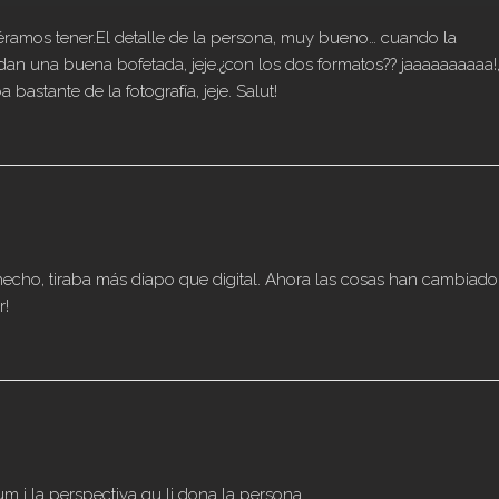
éramos tener.El detalle de la persona, muy bueno… cuando la
an una buena bofetada, jeje.¿con los dos formatos?? jaaaaaaaaaa!
bastante de la fotografía, jeje. Salut!
 hecho, tiraba más diapo que digital. Ahora las cosas han cambiado
r!
lum i la perspectiva qu li dona la persona.