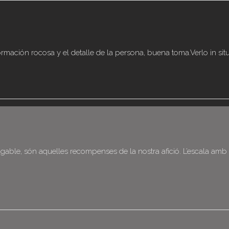
rmación rocosa y el detalle de la persona, buena toma.Verlo in sit
agable, són aquelles recompenses de la nostra afició. L’escala amb 