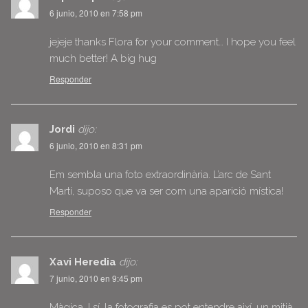
6 junio, 2010 en 7:58 pm
jejeje thanks Flora for your comment… I hope you feel
much better! A big hug
Responder
Jordi
dijo:
6 junio, 2010 en 8:31 pm
Em sembla una foto extraordinària. L’arc de Sant
Martí, suposo que va ser com una aparició mística!
Responder
Xavi Heredia
dijo:
7 junio, 2010 en 9:45 pm
Màgica. I sí, la fotografia es pot entendre així, un mitjà