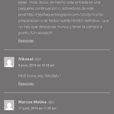
jejeje… Hola Jesús, de hecho esta entrada es una
pequeña continuación o sobredosis de este
post:
http://jepflaque.blogspot.com/2009/03/la-
preparacion-y-el-factor-suerte.htmlEn
definitiva… que
no hay que descansar nunca y tener la cámara a
punto ;)Un abrazo!!!
Responder
frikosal
dijo:
9 junio, 2010 en 10:18 am
Molt bona Jep, felicitats !
Responder
Marcos Molina
dijo:
17 junio, 2010 en 11:20 am