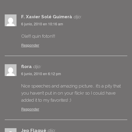
F. Xavier Solé Guimerà
dijo:
6 junio, 2010 en 10:16 am
Ole!!! quin foton!!!
Responder
flora
dijo:
6 junio, 2010 en 6:12 pm
Nice speeches and amazing picture… it’s a pity that
you haven’t put in on your flickr so I could have
added it to my favorites! ;)
Responder
Jep Flaqué
dijo: