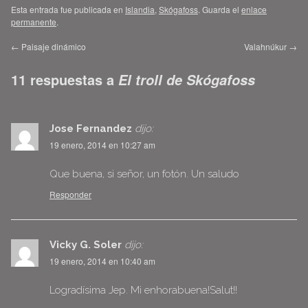
Esta entrada fue publicada en
Islandia
,
Skógafoss
. Guarda el
enlace
permanente
.
←
Paisaje dinámico
Valahnúkur
→
11 respuestas a
El troll de Skógafoss
Jose Fernandez
dijo:
19 enero, 2014 en 10:27 am
Que buena, si señor, un fotón. Un saludo
Responder
Vicky G. Soler
dijo:
19 enero, 2014 en 10:40 am
Logradísima Jep. Mi enhorabuena!Salut!!