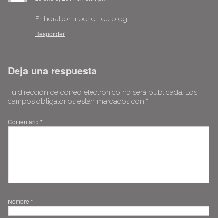
Enhorabona per el teu blog.
Responder
Deja una respuesta
Tu dirección de correo electrónico no será publicada.
Los
campos obligatorios están marcados con
*
Comentario
*
Nombre
*