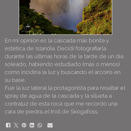
En mi opinión es la cascada más bonita y
estética de Islandia. Decidí fotografiarla
durante las últimas horas de la tarde de un día
soleado, habiendo estudiado (más o menos)
como incidiría la luz y buscando el
arcoiris
en
su base.
Fue la luz lateral la protagonista para resaltar el
spray de agua de la cascada y la silueta a
contraluz de esta roca que me recordó una
cara de piedra…el troll de Skógafoss.