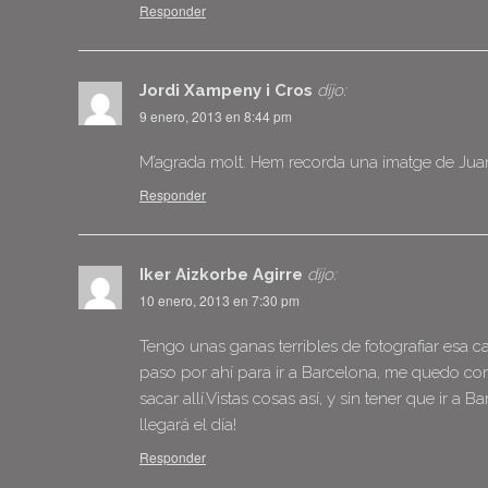
Responder
Jordi Xampeny i Cros
dijo:
9 enero, 2013 en 8:44 pm
M’agrada molt. Hem recorda una imatge de Juan Sa
Responder
Iker Aizkorbe Agirre
dijo:
10 enero, 2013 en 7:30 pm
Tengo unas ganas terribles de fotografiar esa
paso por ahí para ir a Barcelona, me quedo c
sacar allí.Vistas cosas así, y sin tener que 
llegará el día!
Responder