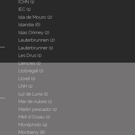
ICHN
(1)
IEC
(1)
Isla de Mouro
(2)
Islandia
(6)
Islas Orkney
(2)
Lauterbrunnen
(2)
Lauterbrunner
(1)
Les Drus
(1)
Liencres
(1)
Llobregat
(1)
Lloret
(1)
LNH
(1)
luz de Luna
(1)
Mar de nubes
(1)
Martin pescador
(1)
Midi d´Ossau
(1)
Montphoto
(4)
Montseny
(8)