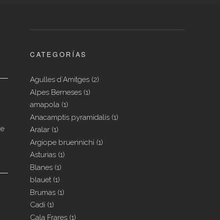
CATEGORÍAS
Agulles d´Amitges
(2)
Alpes Berneses
(1)
amapola
(1)
Anacamptis pyramidalis
(1)
ve
Aralar
(1)
Argiope bruennichi
(1)
Asturias
(1)
Blanes
(1)
blauet
(1)
Brumas
(1)
Cadí
(1)
Cala Frares
(1)