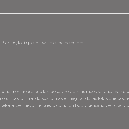
ntos, tot i que la teva té el joc de colors.
 cadena montañosa que tan peculiares formas muestra!!Cada vez qu
omo un bobo mirando sus formas e imaginando las fotos que podrí
ir a Barcelona, de nuevo me quedo como un bobo pensando en cuánd