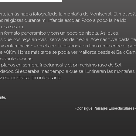
ra, jamás había fotografiado la montaña de Montserrat. El motivo?
 religiosas durante mi infancia escolar. Poco a poco la he ido
 una sesión.
 en formato panorámico y con un poco de niebla. Así pues,
es que nos regalan (casi) semanas de niebla. Además tuve bastante
contaminación» en el aire. La distancia en línea recta entre el pu
e 58Km. Horas más tarde se podía ver Mallorca desde el
Baix Ca
 bastante buenas…
planos en sombra (nocturnos) y el primerísimo rayo de Sol
radados. Si esperaba más tiempo a que se iluminaran las montañas
z ese contraste tan interesante.
nte
.
«Consigue Paisajes Espectaculares