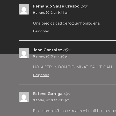
Fernando Salse Crespo
dijo:
9 enero, 2013 en 9:41 am
Una preciosidad de foto,enhorabuena
Responder
Joan González
dijo:
9 enero, 2013 en 4:20 pm
HOLA PEPUN BON DIFUMINAT…SALUTJOAN
Responder
Esteve Garriga
dijo:
9 enero, 2013 en 7:42 pm
El joc taronja/blau es realment molt bó, la silu