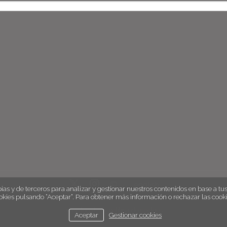
english
ias y de terceros para analizar y gestionar nuestros contenidos en base a tus 
okies pulsando “Aceptar”. Para obtener más información o rechazar las cooki
aviso legal
política de cookies
Aceptar
Gestionar cookies