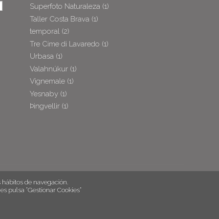
Superfoto Naturaleza
(1)
Taller Costa Brava
(1)
temporal
(2)
Tre Cime di Lavaredo
(1)
Urbasa
(1)
Valahnúkur
(1)
Vignemale
(1)
Yesnaby
(1)
Þingvellir
(1)
hábitos de navegación.
es pulsa “Gestionar Cookies“