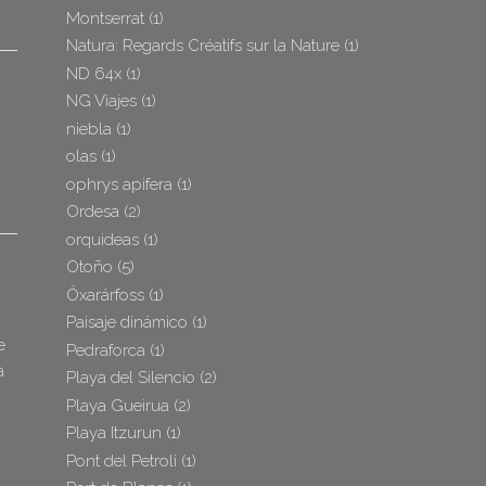
Montserrat
(1)
Natura: Regards Créatifs sur la Nature
(1)
ND 64x
(1)
NG Viajes
(1)
niebla
(1)
olas
(1)
ophrys apifera
(1)
Ordesa
(2)
orquideas
(1)
Otoño
(5)
Öxarárfoss
(1)
Paisaje dinámico
(1)
e
Pedraforca
(1)
a
Playa del Silencio
(2)
o
Playa Gueirua
(2)
Playa Itzurun
(1)
Pont del Petroli
(1)