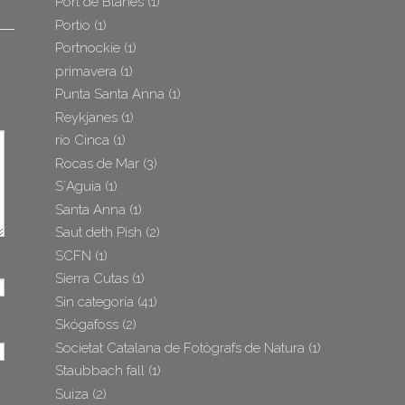
Port de Blanes
(1)
Portio
(1)
Portnockie
(1)
primavera
(1)
Punta Santa Anna
(1)
Reykjanes
(1)
río Cinca
(1)
Rocas de Mar
(3)
S´Aguia
(1)
Santa Anna
(1)
Saut deth Pish
(2)
SCFN
(1)
Sierra Cutas
(1)
Sin categoría
(41)
Skógafoss
(2)
Societat Catalana de Fotògrafs de Natura
(1)
Staubbach fall
(1)
Suiza
(2)