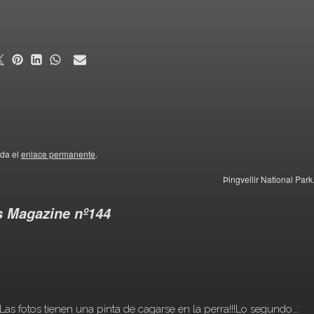
rda el
enlace permanente
.
Þingvellir National Park
s Magazine nº144
!Las fotos tienen una pinta de cagarse en la perra!!!Lo segundo…: