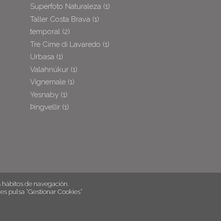
Superfoto Naturaleza
(1)
Taller Costa Brava
(1)
temporal
(2)
Tre Cime di Lavaredo
(1)
Urbasa
(1)
Valahnúkur
(1)
Vignemale
(1)
Yesnaby
(1)
Þingvellir
(1)
hábitos de navegación.
es pulsa “Gestionar Cookies“