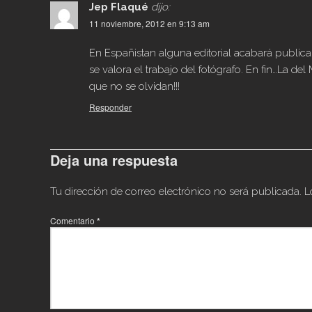
Jep Flaqué
dijo:
11 noviembre, 2012 en 9:13 am
En Españistan alguna editorial acabará public
se valora el trabajo del fotógrafo. En fin…La de
que no se olvidan!!!
Responder
Deja una respuesta
Tu dirección de correo electrónico no será publicada.
L
Comentario
*