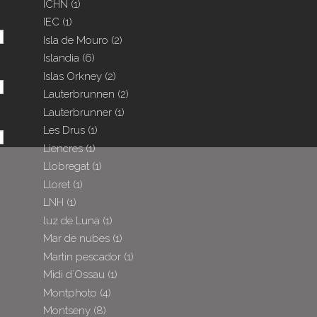
ICHN
(1)
IEC
(1)
Isla de Mouro
(2)
Islandia
(6)
Islas Orkney
(2)
Lauterbrunnen
(2)
Lauterbrunner
(1)
Les Drus
(1)
Liencres
(1)
Llobregat
(1)
Lloret
(1)
LNH
(1)
luz de Luna
(1)
Mar de nubes
(1)
Martin pescador
(1)
Midi d´Ossau
(1)
Montphoto
(4)
Montseny
(8)