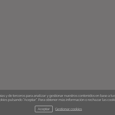
english
ias y de terceros para analizar y gestionar nuestros contenidos en base a tus 
okies pulsando “Aceptar”. Para obtener más información o rechazar las cooki
aviso legal
política de cookies
Aceptar
Gestionar cookies