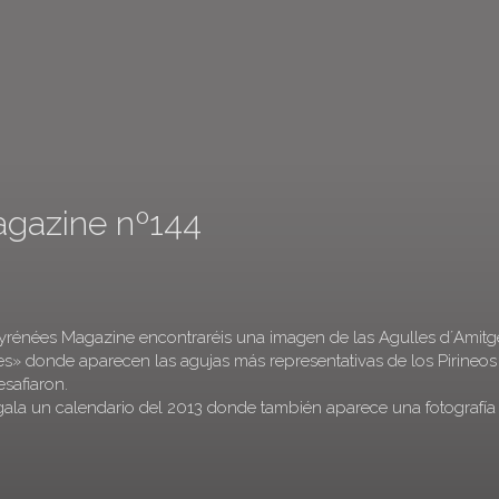
agazine nº144
Pyrénées Magazine encontraréis una imagen de las Agulles d´Amitg
es» donde aparecen las agujas más representativas de los Pirineos
esafiaron.
egala un calendario del 2013 donde también aparece una fotografía