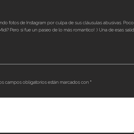
ando fotos de Instagram por culpa de sus cláusulas abusivas. Poco
l Midi? Pero si fue un paseo de lo más romantico! :) Una de esas sali
os campos obligatorios están marcados con
*