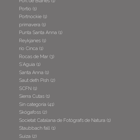
Port de Blanes
(1)
Portio
(1)
Portnockie
(1)
primavera
(1)
Punta Santa Anna
(1)
Reykjanes
(1)
río Cinca
(1)
Rocas de Mar
(3)
S´Aguia
(1)
Santa Anna
(1)
Saut deth Pish
(2)
SCFN
(1)
Sierra Cutas
(1)
Sin categoría
(41)
Skógafoss
(2)
Societat Catalana de Fotògrafs de Natura
(1)
Staubbach fall
(1)
Suiza
(2)