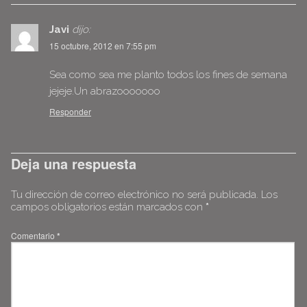
Javi
dijo:
15 octubre, 2012 en 7:55 pm
Sea como sea me planto todos los fines de semana
jejeje.Un abrazooooooo
Responder
Deja una respuesta
Tu dirección de correo electrónico no será publicada.
Los
campos obligatorios están marcados con
*
Comentario
*