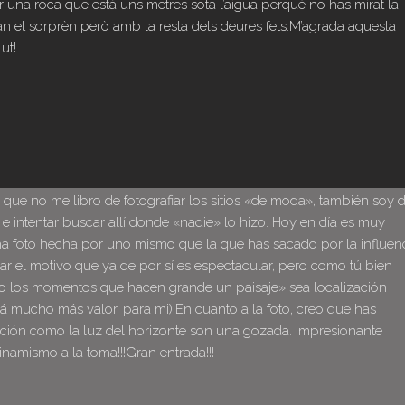
 una roca que està uns metres sota l’aigua perquè no has mirat la
an et sorprèn però amb la resta dels deures fets.M’agrada aquesta
ut!
 que no me libro de fotografiar los sitios «de moda», también soy 
e intentar buscar allí donde «nadie» lo hizo. Hoy en día es muy
una foto hecha por uno mismo que la que has sacado por la influen
 sacar el motivo que ya de por sí es espectacular, pero como tú bien
no los momentos que hacen grande un paisaje» sea localización
rá mucho más valor, para mi).En cuanto a la foto, creo que has
ición como la luz del horizonte son una gozada. Impresionante
amismo a la toma!!!Gran entrada!!!