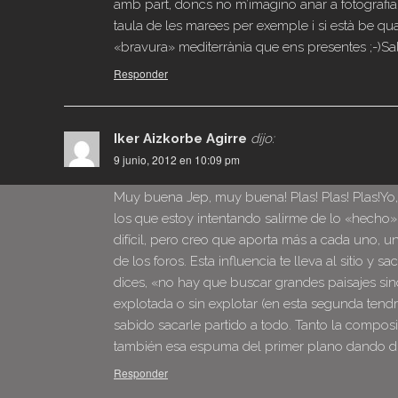
amb part, doncs no m’imagino anar a fotografiar
taula de les marees per exemple i si està be qu
«bravura» mediterrània que ens presentes ;-)Sal
Responder
Iker Aizkorbe Agirre
dijo:
9 junio, 2012 en 10:09 pm
Muy buena Jep, muy buena! Plas! Plas! Plas!Yo,
los que estoy intentando salirme de lo «hecho» 
difícil, pero creo que aporta más a cada uno, 
de los foros. Esta influencia te lleva al sitio y
dices, «no hay que buscar grandes paisajes si
explotada o sin explotar (en esta segunda tend
sabido sacarle partido a todo. Tanto la compos
también esa espuma del primer plano dando din
Responder