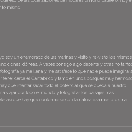
 Y que eso de las localizaciones de moda es un rollo patatero. Hoy 
r lo mismo.
yo soy un enamorado de las marinas y visito y re-visito los mismos
ondiciones idóneas. A veces consigo algo decente y otras no tanto;
a fotografía ya me llena y me satisface lo que nadie puede imaginars
por tener cerca el Cantábrico y también unos bosques muy hermoso
hay que intentar sacar todo el potencial que se pueda a nuestro
a viajar por todo el mundo y fotografiar los paisajes más
e, así que hay que conformarse con la naturaleza más próxima.