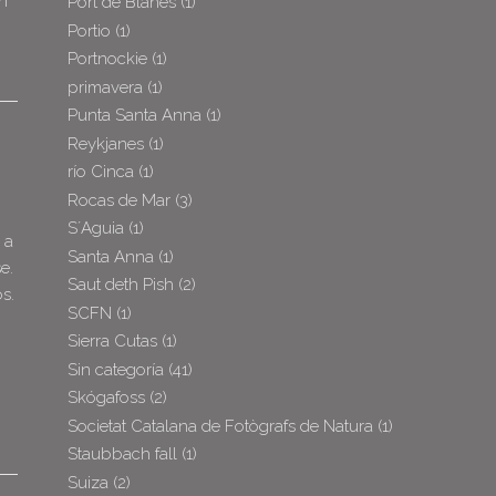
en
Port de Blanes
(1)
Portio
(1)
Portnockie
(1)
primavera
(1)
Punta Santa Anna
(1)
Reykjanes
(1)
río Cinca
(1)
Rocas de Mar
(3)
S´Aguia
(1)
 a
Santa Anna
(1)
e.
Saut deth Pish
(2)
s.
SCFN
(1)
Sierra Cutas
(1)
Sin categoría
(41)
Skógafoss
(2)
Societat Catalana de Fotògrafs de Natura
(1)
Staubbach fall
(1)
Suiza
(2)