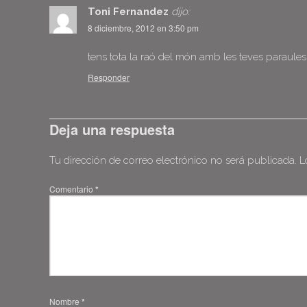
Toni Fernandez
dijo:
8 diciembre, 2012 en 3:50 pm
tens tota la raó del món amb les teves paraules,
Responder
Deja una respuesta
Tu dirección de correo electrónico no será publicada.
L
Comentario
*
Nombre
*