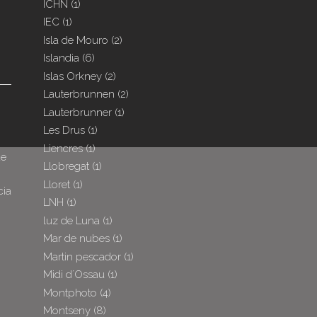
ICHN
(1)
IEC
(1)
Isla de Mouro
(2)
Islandia
(6)
Islas Orkney
(2)
Lauterbrunnen
(2)
Lauterbrunner
(1)
Les Drus
(1)
Liencres
(1)
de
Llobregat
(1)
Lloret
(1)
cia
LNH
(1)
luz de Luna
(1)
Mar de nubes
(1)
Martin pescador
(1)
Midi d´Ossau
(1)
Montphoto
(4)
Montseny
(8)