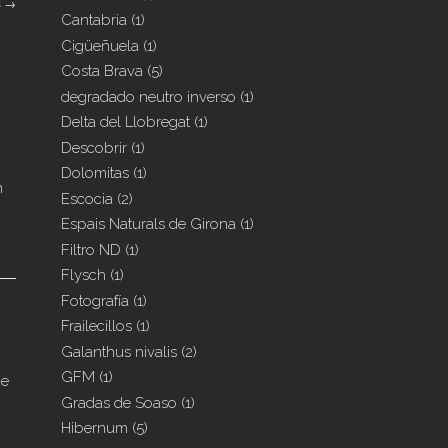
s
→
Cantabria
(1)
Cigüeñuela
(1)
Costa Brava
(5)
degradado neutro inverso
(1)
Delta del Llobregat
(1)
Descobrir
(1)
Dolomitas
(1)
n
Escocia
(2)
Espais Naturals de Girona
(1)
Filtro ND
(1)
Flysch
(1)
Fotografía
(1)
Frailecillos
(1)
Galanthus nivalis
(2)
GFM
(1)
de
Gradas de Soaso
(1)
Hibernum
(5)