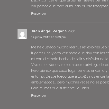
Estoy con Esther que la última frase es genial!
día parece que todo el mundo quiere fotografia
Responder
Juan Ángel Regaña
dijo:
14 junio, 2012 en 3:09 pm
Me ha gustado mucho leer tus reflexiones Jep; 
lugares una y otra vez hasta que doy con las c
mí con el simple hecho de salir y disfrutar de l
Vivo en el Norte y me considero privilegiado 
Pero pienso que cada lugar tiene su encanto y 
entorno. Desde luego que a tod@s nos encantarí
emblemáticos… pero muchas veces no es posibl
Para mí más que suficiente.Saludos.
Responder