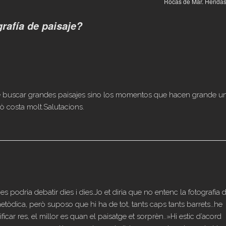
Rocas de Mar. Herida
rafía de paisaje?
ue buscar grandes paisajes sino los momentos que hacen grande u
xò costa molt.Salutacions.
 podria debatir dies i dies.Jo et diria que no entenc la fotografia 
tòdica, però suposo que hi ha de tot, tants caps tants barrets…he
icar res, el millor es quan el paisatge et sorprèn..»Hi estic d’acord