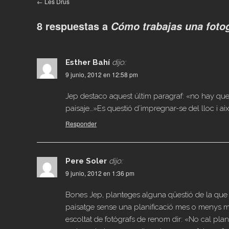
←
Les Drus
8 respuestas a
Cómo trabajas una fotog
Esther Bahí
dijo:
9 junio, 2012 en 12:58 pm
Jep destaco aquest últim paragraf: «no hay q
paisaje…»Es questió d’impregnar-se del lloc i ai
Responder
Pere Soler
dijo:
9 junio, 2012 en 1:36 pm
Bones Jep, planteges alguna qüestió de la que es
paisatge sense una planificació mes o menys me
escoltat de fotògrafs de renom dir: «No cal planif