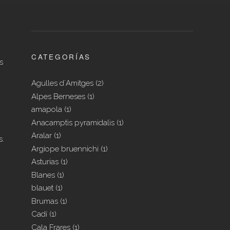
CATEGORÍAS
s
Agulles d´Amitges
(2)
Alpes Berneses
(1)
amapola
(1)
Anacamptis pyramidalis
(1)
Aralar
(1)
s.
Argiope bruennichi
(1)
Asturias
(1)
Blanes
(1)
blauet
(1)
Brumas
(1)
Cadí
(1)
Cala Frares
(1)