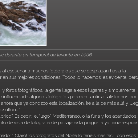
esc durante un temporal de levante en 2006
 al escuchar a muchos fotógrafos que se desplazan hasta la
ar en sus mejores condiciones. Todos lo hacemos, es evidente, per
 y foros fotográficos, la gente llega a esos lugares y simplemente
e influenciada algunos fotógrafos parecen sentirse satisfechos por
 ahora que ya conozco esta localización, iré a la de más allá y lue
resultona”.
co? Es decir: el “lago” Mediterráneo, o la furia y los acantilados
o de vista de fotografía de paisaje, esta pregunta ya tiene respues
o: ” Claro! los fotógrafos del Norte lo tenéis más fácil…con esos