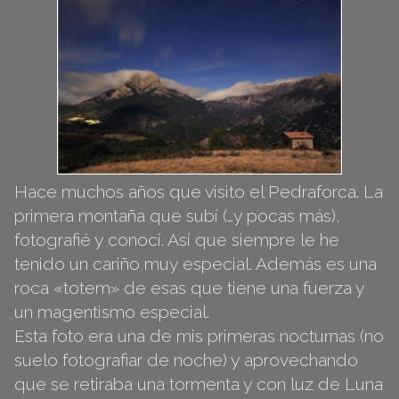
Hace muchos años que visito el Pedraforca. La
primera montaña que subí (…y pocas más),
fotografié y conocí. Así que siempre le he
tenido un cariño muy especial. Además es una
roca «totem» de esas que tiene una fuerza y
un magentismo especial.
Esta foto era una de mis primeras nocturnas (no
suelo fotografiar de noche) y aprovechando
que se retiraba una tormenta y con luz de Luna