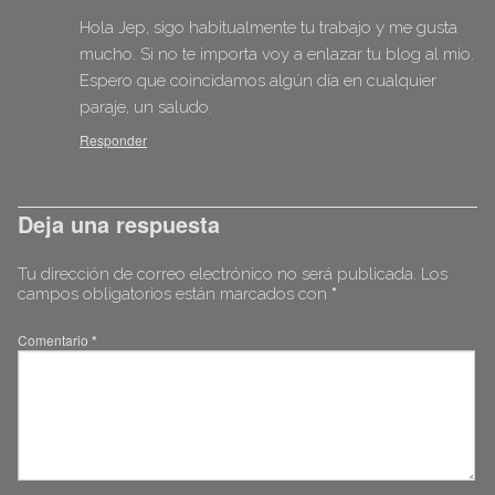
Hola Jep, sigo habitualmente tu trabajo y me gusta
mucho. Si no te importa voy a enlazar tu blog al mio.
Espero que coincidamos algún día en cualquier
paraje, un saludo.
Responder
Deja una respuesta
Tu dirección de correo electrónico no será publicada.
Los
campos obligatorios están marcados con
*
Comentario
*