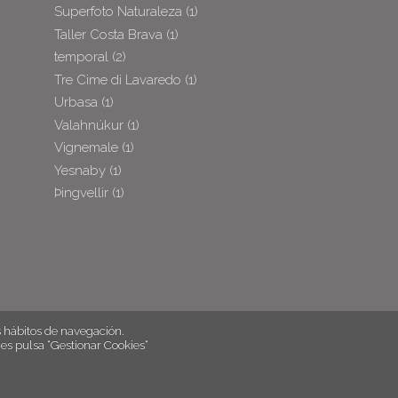
Superfoto Naturaleza
(1)
Taller Costa Brava
(1)
temporal
(2)
Tre Cime di Lavaredo
(1)
Urbasa
(1)
Valahnúkur
(1)
Vignemale
(1)
Yesnaby
(1)
Þingvellir
(1)
hábitos de navegación.
es pulsa “Gestionar Cookies“