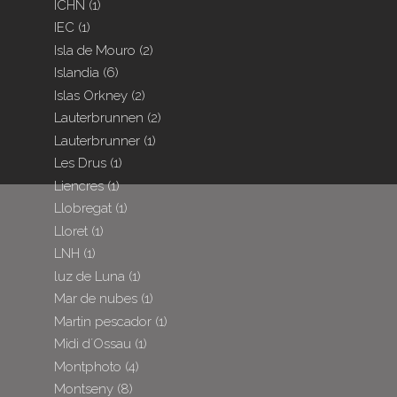
ICHN
(1)
IEC
(1)
Isla de Mouro
(2)
Islandia
(6)
Islas Orkney
(2)
Lauterbrunnen
(2)
Lauterbrunner
(1)
Les Drus
(1)
Liencres
(1)
Llobregat
(1)
Lloret
(1)
LNH
(1)
luz de Luna
(1)
Mar de nubes
(1)
Martin pescador
(1)
Midi d´Ossau
(1)
Montphoto
(4)
Montseny
(8)