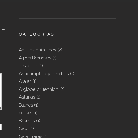
s
→
CATEGORÍAS
Agulles d´Amitges
(2)
Alpes Berneses
(1)
amapola
(1)
Anacamptis pyramidalis
(1)
Aralar
(1)
Argiope bruennichi
(1)
Asturias
(1)
Blanes
(1)
blauet
(1)
Brumas
(1)
Cadí
(1)
Cala Frares
(1)