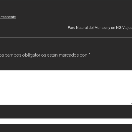
ermanente
.
Parc Natural del Montseny en NG Viaje
os campos obligatorios están marcados con
*