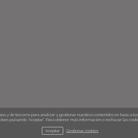
english
ias y de terceros para analizar y gestionar nuestros contenidos en base a tus 
okies pulsando “Aceptar”. Para obtener más información o rechazar las cooki
aviso legal
política de cookies
Aceptar
Gestionar cookies