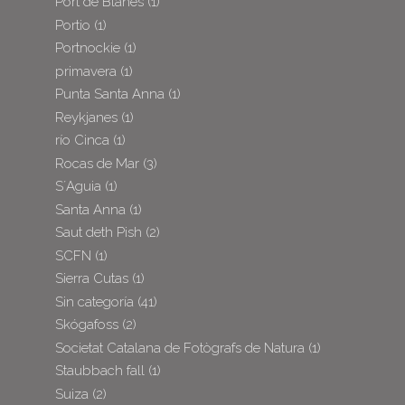
Port de Blanes
(1)
Portio
(1)
Portnockie
(1)
primavera
(1)
Punta Santa Anna
(1)
Reykjanes
(1)
río Cinca
(1)
Rocas de Mar
(3)
S´Aguia
(1)
Santa Anna
(1)
Saut deth Pish
(2)
SCFN
(1)
Sierra Cutas
(1)
Sin categoría
(41)
Skógafoss
(2)
Societat Catalana de Fotògrafs de Natura
(1)
Staubbach fall
(1)
Suiza
(2)