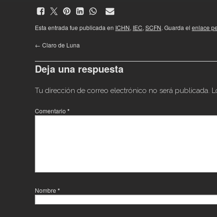
Esta entrada fue publicada en
ICHN
,
IEC
,
SCFN
. Guarda el
enlace p
←
Claro de Luna
Deja una respuesta
Tu dirección de correo electrónico no será publicada.
L
Comentario
*
Nombre
*