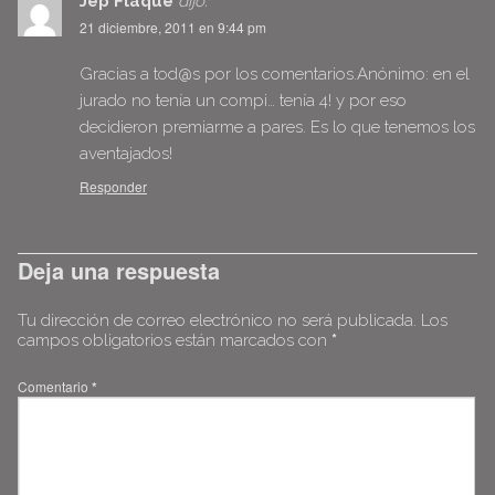
Jep Flaqué
dijo:
21 diciembre, 2011 en 9:44 pm
Gracias a tod@s por los comentarios.Anónimo: en el
jurado no tenía un compi… tenía 4! y por eso
decidieron premiarme a pares. Es lo que tenemos los
aventajados!
Responder
Deja una respuesta
Tu dirección de correo electrónico no será publicada.
Los
campos obligatorios están marcados con
*
Comentario
*