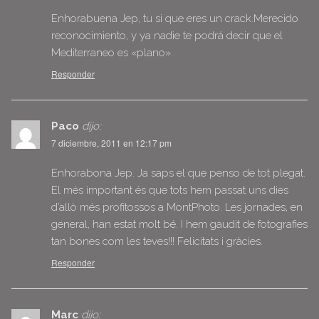
Enhorabuena Jep, tu si que eres un crack.Merecido
reconocimiento, y ya nadie te podrá decir que el
Mediterraneo es «plano».
Responder
Paco
dijo:
7 diciembre, 2011 en 12:17 pm
Enhorabona Jep. Ja saps el que penso de tot plegat.
El més important és que tots hem passat uns dies
d’allò més profitossos a MontPhoto. Les jornades, en
general, han estat molt bé. I hem gaudit de fotografies
tan bones com les teves!!! Felicitats i gràcies.
Responder
Marc
dijo: