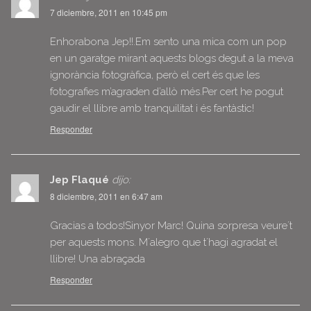
7 diciembre, 2011 en 10:45 pm
Enhorabona Jep!!.Em sento una mica com un pop
en un garatge mirant aquests blogs degut a la meva
ignorància fotogràfica, però el cert és que les
fotografies m’agraden d’allò més.Per cert he pogut
gaudir el llibre amb tranquilitat i és fantàstic!
Responder
Jep Flaqué
dijo:
8 diciembre, 2011 en 6:47 am
Gracias a todos!Sinyor Marc! Quina sorpresa veure´t
per aquests mons. M´alegro que t´hagi agradat el
llibre! Una abraçada
Responder