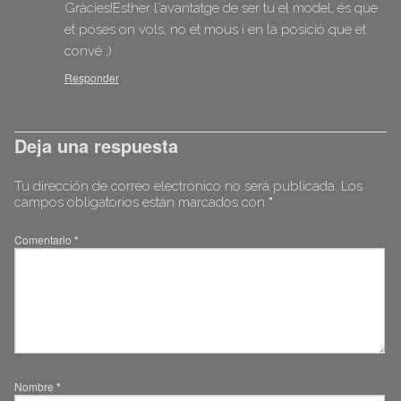
Gràcies!Esther l´avantatge de ser tu el model, és que
et poses on vols, no et mous i en la posició que et
convé ;)
Responder
Deja una respuesta
Tu dirección de correo electrónico no será publicada.
Los
campos obligatorios están marcados con
*
Comentario
*
Nombre
*