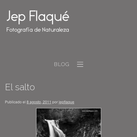
BLOG
El salto
Publicado el
8 agosto, 2011
por
jepflaque