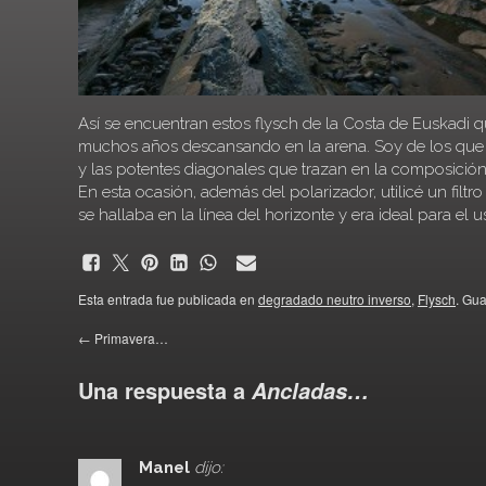
Así se encuentran estos flysch de la Costa de Euskadi
muchos años descansando en la arena. Soy de los que j
y las potentes diagonales que trazan en la composición
En esta ocasión, además del polarizador, utilicé un filt
se hallaba en la línea del horizonte y era ideal para el us
Esta entrada fue publicada en
degradado neutro inverso
,
Flysch
. Gu
←
Primavera…
Una respuesta a
Ancladas…
Manel
dijo: