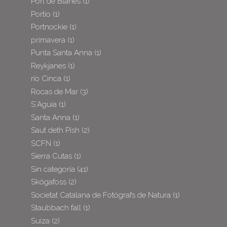
Port de Blanes
(1)
Portio
(1)
Portnockie
(1)
primavera
(1)
Punta Santa Anna
(1)
Reykjanes
(1)
río Cinca
(1)
Rocas de Mar
(3)
S´Aguia
(1)
Santa Anna
(1)
Saut deth Pish
(2)
SCFN
(1)
Sierra Cutas
(1)
Sin categoría
(41)
Skógafoss
(2)
Societat Catalana de Fotògrafs de Natura
(1)
Staubbach fall
(1)
Suiza
(2)