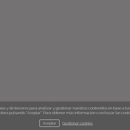
english
ias y de terceros para analizar y gestionar nuestros contenidos en base a tus 
okies pulsando “Aceptar”. Para obtener más información o rechazar las cooki
aviso legal
política de cookies
Aceptar
Gestionar cookies