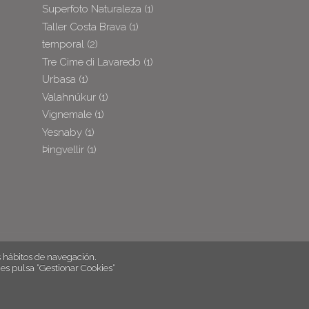
Superfoto Naturaleza
(1)
Taller Costa Brava
(1)
temporal
(2)
Tre Cime di Lavaredo
(1)
Urbasa
(1)
Valahnúkur
(1)
Vignemale
(1)
Yesnaby
(1)
Þingvellir
(1)
hábitos de navegación.
es pulsa “Gestionar Cookies“