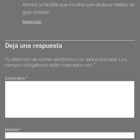
Admiro la facilitat que mostres per destacar detalls de
gran bellesa.
Responder
Deja una respuesta
Tu dirección de correo electrónico no será publicada.
Los
campos obligatorios están marcados con
*
Comentario
*
Nombre
*