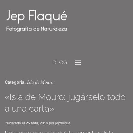
BLOG
Isla de Mouro
Categoría:
«Isla de Mouro: jugárselo todo
a una carta»
Publicado el
25 abril, 2013
por
jepflaque
Recuerdo con especial ilusión esta salida