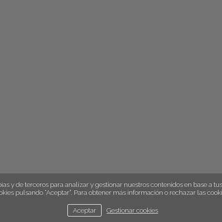
english
ias y de terceros para analizar y gestionar nuestros contenidos en base a tus 
okies pulsando “Aceptar”. Para obtener más información o rechazar las cooki
aviso legal
política de cookies
Aceptar
Gestionar cookies