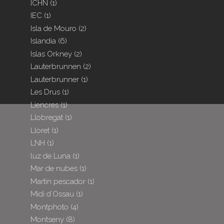
ICHN
(1)
IEC
(1)
Isla de Mouro
(2)
Islandia
(6)
Islas Orkney
(2)
Lauterbrunnen
(2)
Lauterbrunner
(1)
Les Drus
(1)
Liencres
(1)
Llobregat
(1)
Lloret
(1)
LNH
(1)
luz de Luna
(1)
Mar de nubes
(1)
Martin pescador
(1)
Midi d´Ossau
(1)
Montphoto
(4)
Montseny
(8)