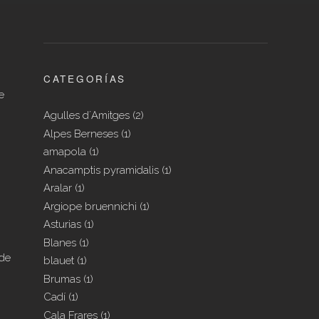
CATEGORÍAS
e
Agulles d´Amitges
(2)
Alpes Berneses
(1)
amapola
(1)
Anacamptis pyramidalis
(1)
Aralar
(1)
Argiope bruennichi
(1)
Asturias
(1)
Blanes
(1)
 de
blauet
(1)
Brumas
(1)
Cadí
(1)
Cala Frares
(1)