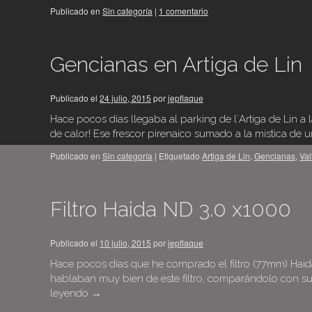
Publicado en
Sin categoría
|
1 comentario
Gencianas en Artiga de Lin
Publicado el
24 julio, 2015
por
jepflaque
Hace pocos días llegaba al parking de l´Artiga de Lin 
de calor! Ese frescor pirenaico sumado a la mística de 
Publicado en
Sin categoría
|
Etiquetado
Artiga de Lin
,
Gencianas
,
Val
Filtro Haida ND 3.0 x1000
Publicado el
10 julio, 2015
por
jepflaque
Hace pocos días que he comprado el filtro (77mm) Haida
hablaban muy bien de este filtro, comparándolo con su
leyendo
→