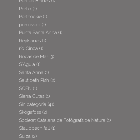
Port de Blanes
(1)
Portio
(1)
Portnockie
(1)
primavera
(1)
Punta Santa Anna
(1)
Reykjanes
(1)
río Cinca
(1)
Rocas de Mar
(3)
S´Aguia
(1)
Santa Anna
(1)
Saut deth Pish
(2)
SCFN
(1)
Sierra Cutas
(1)
Sin categoría
(41)
Skógafoss
(2)
Societat Catalana de Fotògrafs de Natura
(1)
Staubbach fall
(1)
Suiza
(2)