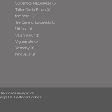
Superfoto Naturaleza
(1)
Taller Costa Brava
(1)
temporal
(2)
Tre Cime di Lavaredo
(1)
Urbasa
(1)
Valahnúkur
(1)
Vignemale
(1)
Yesnaby
(1)
Þingvellir
(1)
hábitos de navegación.
es pulsa “Gestionar Cookies“