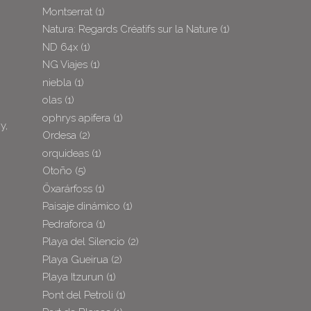
Montserrat
(1)
Natura: Regards Créatifs sur la Nature
(1)
ND 64x
(1)
NG Viajes
(1)
niebla
(1)
olas
(1)
ophrys apifera
(1)
y,
Ordesa
(2)
orquideas
(1)
Otoño
(5)
Öxarárfoss
(1)
Paisaje dinámico
(1)
Pedraforca
(1)
Playa del Silencio
(2)
Playa Gueirua
(2)
Playa Itzurun
(1)
Pont del Petroli
(1)