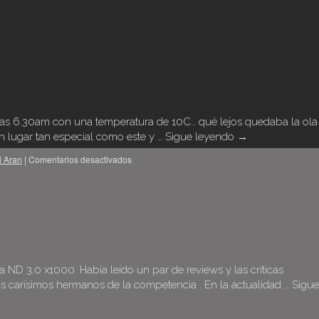
a las 6.30am con una temperatura de 10C… qué lejos quedaba la ola
un lugar tan especial como este y …
Sigue leyendo
→
l Aran
|
Comentarios desactivados
 ND 3.0 x1000. Había leído un par de reviews y las críticas
s carísimos hermanos de la competencia . En la actualidad …
Sigue