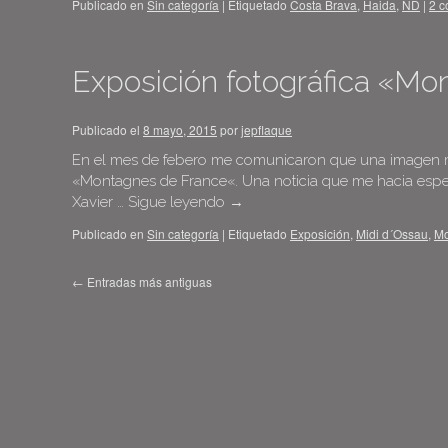
Publicado en
Sin categoría
|
Etiquetado
Costa Brava
,
Haida
,
ND
|
2 c
Exposición fotográfica «M
Publicado el
8 mayo, 2015
por
jepflaque
En el mes de febero me comunicaron que una imagen mía
«Montagnes de France«. Una noticia que me hacia espec
Xavier …
Sigue leyendo
→
Publicado en
Sin categoría
|
Etiquetado
Exposición
,
Midi d´Ossau
,
Mo
←
Entradas más antiguas