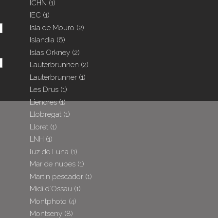
ICHN
(1)
IEC
(1)
Isla de Mouro
(2)
Islandia
(6)
Islas Orkney
(2)
Lauterbrunnen
(2)
Lauterbrunner
(1)
Les Drus
(1)
Liencres
(1)
Llobregat
(1)
Lloret
(1)
LNH
(1)
luz de Luna
(1)
Mar de nubes
(1)
Martin pescador
(1)
Midi d´Ossau
(1)
Montphoto
(4)
Montseny
(8)