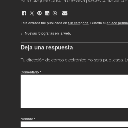
Para culaquier consulta o reserva puedes contactar c
Esta entrada fue publicada en
Sin categoría
. Guarda el
enlace perma
←
Nuevas fotografías en la web.
Deja una respuesta
Tu dirección de correo electrónico no será publicada.
L
Comentario
*
Nombre
*