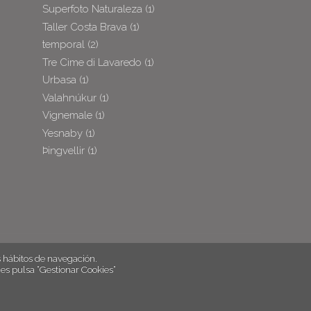
Superfoto Naturaleza
(1)
Taller Costa Brava
(1)
temporal
(2)
Tre Cime di Lavaredo
(1)
Urbasa
(1)
Valahnúkur
(1)
Vignemale
(1)
Yesnaby
(1)
Þingvellir
(1)
hábitos de navegación.
es pulsa “Gestionar Cookies“