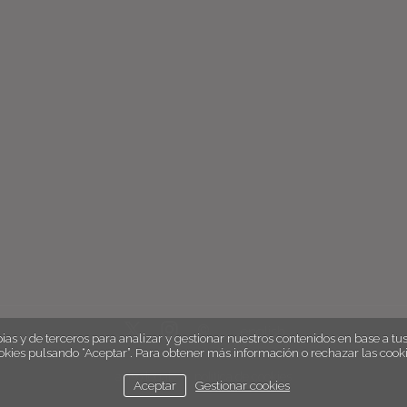
english
ias y de terceros para analizar y gestionar nuestros contenidos en base a tus 
okies pulsando “Aceptar”. Para obtener más información o rechazar las cooki
aviso legal
política de cookies
Aceptar
Gestionar cookies