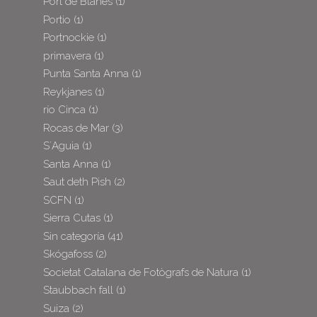
Port de Blanes
(1)
Portio
(1)
Portnockie
(1)
primavera
(1)
Punta Santa Anna
(1)
Reykjanes
(1)
río Cinca
(1)
Rocas de Mar
(3)
S´Aguia
(1)
Santa Anna
(1)
Saut deth Pish
(2)
SCFN
(1)
Sierra Cutas
(1)
Sin categoría
(41)
Skógafoss
(2)
Societat Catalana de Fotògrafs de Natura
(1)
Staubbach fall
(1)
Suiza
(2)