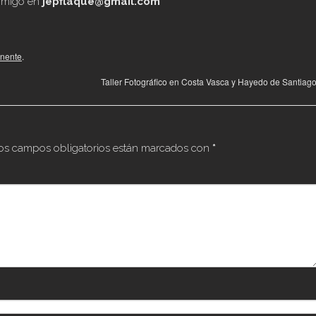
onmigo en
jepflaque@gmail.com
nente
.
Taller Fotográfico en Costa Vasca y Hayedo de Santiag
os campos obligatorios están marcados con
*